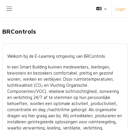
Ga naar hoofdinhoud
Login
Zijpaneel
BRControls
Welkom bij de E-Learning omgeving van BRControls.
In een Smart Building kunnen medewerkers, leerlingen,
bewoners en bezoekers comfortabel, prettig en gezond
wonen, werken en verblijven. Door ruimtetemperaturen,
luchtkwaliteit (CO₂ en Vluchtig Organische
Componenten/VOC), relatieve luchtvochtigheid, zonwering
en verlichting 24/7 af te stemmen op hun persoonlijke
behoeften, worden een optimale activiteit, productiviteit,
concentratie en dag-/nachtritme geborgd. Als organisatie
dragen wij hier graag aan bij. Wij ontwikkelen, produceren en
installeren geïntegreerde oplossingen voor ruimteregeling,
waarbij verwarming, koeling, ventilatie, verlichting,