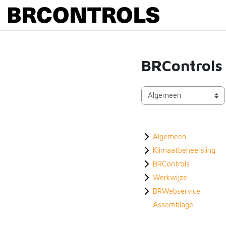
Ga naar hoofdinhoud
BRControls
Cursuscategorieën
Algemeen
Klimaatbeheersiing
BRControls
Werkwijze
BRWebservice
Assemblage